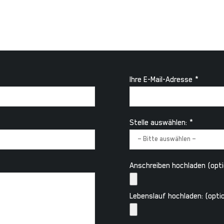
aussagekräftigen Bewerbungsunterlagen an personal@se-k.de
Alternative:
Ihre E-Mail-Adresse *
Stelle auswählen: *
Anschreiben hochladen (opti
Lebenslauf hochladen: (optio