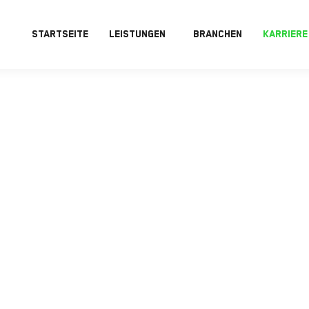
STARTSEITE
LEISTUNGEN
BRANCHEN
KARRIERE
EN &
/W/D)
LEN UND
laren Blick für