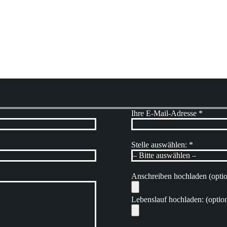
Jetzt bewerben
Starten Sie durch mit SE-K
ze unser Online-Bewerbungsformular oder sende uns eine Mail mit de
aussagekräftigen Bewerbungsunterlagen an personal@se-k.de
Ihre E-Mail-Adresse *
Stelle auswählen: *
Anschreiben hochladen (optio
Lebenslauf hochladen: (option