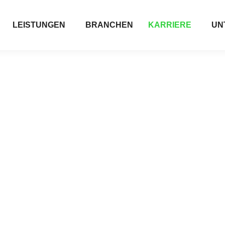
LEISTUNGEN
BRANCHEN
KARRIERE
UN
Ursache und
tige Lösungen.
Qualität unserer
i uns herzlich