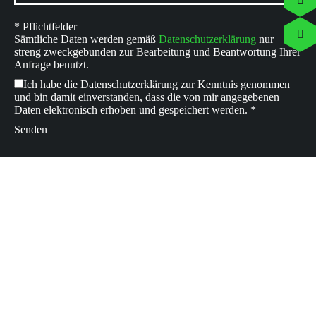
* Pflichtfelder
Sämtliche Daten werden gemäß
Datenschutzerklärung
nur
streng zweckgebunden zur Bearbeitung und Beantwortung Ihrer
Anfrage benutzt.
Ich habe die Datenschutzerklärung zur Kenntnis genommen
und bin damit einverstanden, dass die von mir angegebenen
Daten elektronisch erhoben und gespeichert werden. *
HIGH-TECH-REGION BODENSEE
UNSER STANDORT
Formschöne Lösungen entstehen in einer schönen Umgebung.
Sie finden unser Unternehmen in einer der schönsten High-
Tech-Regionen Süddeutschlands, in Langenargen direkt am
Bodensee. Die direkte Nähe zum Bodensee ist unsere