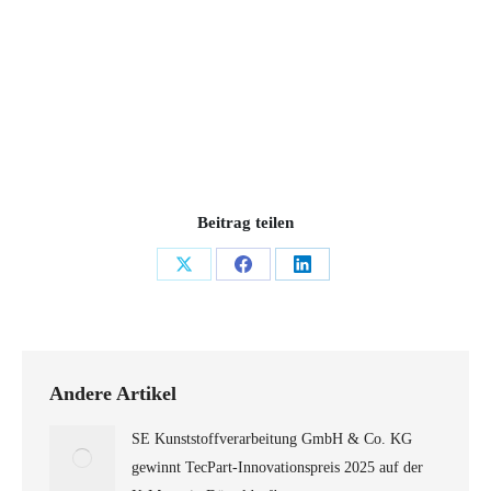
Beitrag teilen
Share
Share
Share
on
on
on
X
Facebook
LinkedIn
Andere Artikel
SE Kunststoffverarbeitung GmbH & Co. KG
gewinnt TecPart-Innovationspreis 2025 auf der